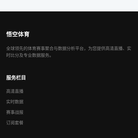
悟空体育
全球领先的体育赛事聚合与数据分析平台，为您提供高清直播、实
时比分及专业数据服务。
服务栏目
高清直播
实时数据
赛事战报
订阅套餐