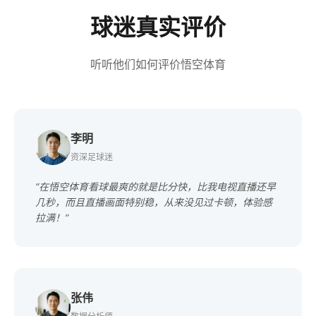
球迷真实评价
听听他们如何评价悟空体育
李明
资深足球迷
“在悟空体育看球最爽的就是比分快，比我电视直播还早
几秒，而且直播画面特别稳，从来没见过卡顿，体验感
拉满！”
张伟