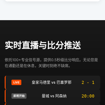
实时直播与比分推送
依托100+专业信号源，提供0.5秒级比分响应。无论您是
在通勤还是在休息，关键时刻绝不缺席。
2 - 1
皇家马德里 vs 巴塞罗那
LIVE
20:00
曼城 vs 阿森纳
即将开始