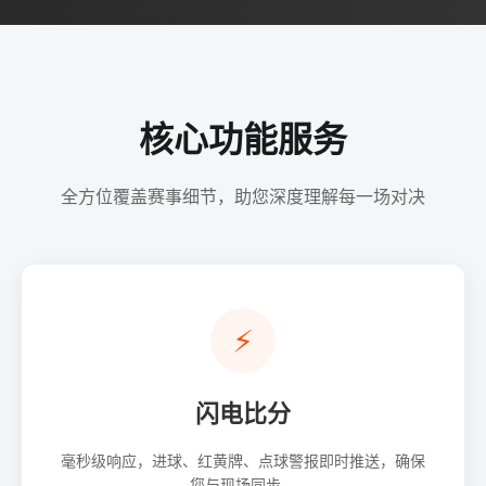
核心功能服务
全方位覆盖赛事细节，助您深度理解每一场对决
⚡
闪电比分
毫秒级响应，进球、红黄牌、点球警报即时推送，确保
您与现场同步。