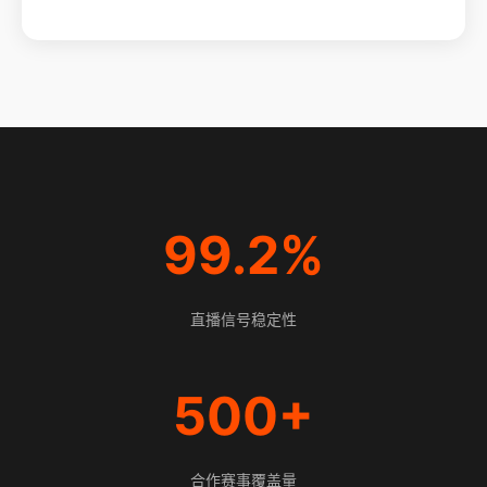
99.2%
直播信号稳定性
500+
合作赛事覆盖量