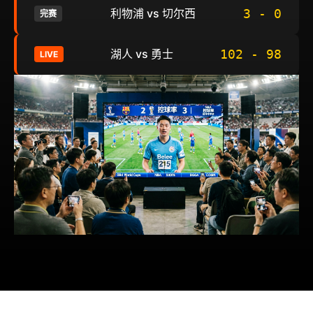
3 - 0
利物浦 vs 切尔西
完赛
102 - 98
湖人 vs 勇士
LIVE