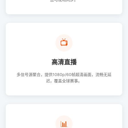
📺
高清直播
多信号源聚合，提供1080p/60帧超清画面，流畅无延
迟，覆盖全球赛事。
📊