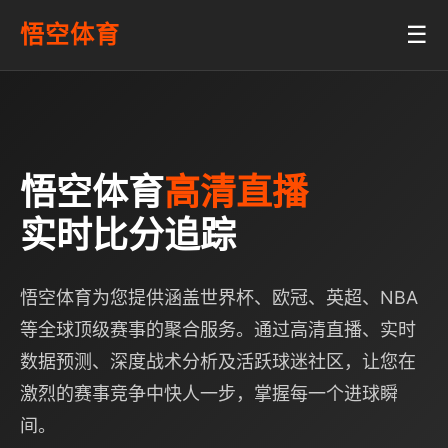
悟空体育
☰
悟空体育
高清直播
实时比分追踪
悟空体育为您提供涵盖世界杯、欧冠、英超、NBA
等全球顶级赛事的聚合服务。通过高清直播、实时
数据预测、深度战术分析及活跃球迷社区，让您在
激烈的赛事竞争中快人一步，掌握每一个进球瞬
间。